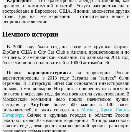
Каршеринг
- это краткосрочная аренда автомобиля, как
правило, с поминутной оплатой. Услуга распространена и
востребована в Евросоюзе, США, Японии, множестве других
стран. Для нас же каршеринг - относительно новое и
непривычное явление.
Немного истории
В 2000 году были созданы сразу две крупные фирмы:
ZipCar в США и City Car Club в Англии, процветающие и по
сей день. У американской компании, по данным на 2016 год,
более миллиона пользователей и 10000 автомобилей.
Первые
каршеринг-сервисы
на территории России
зарегистрированы в 2013 году. Затраты на "запуск" были
огромны. В Питерскую Street Car основатели инвестировали
порядка 5 млн долларов. Но рынок к новшеству оказался явно
не готов и через два года фирма прекратила существование. В
Московской компании дело пошло значительно лучше.
Сегодня у
AnyTime
более 500 машин и 130 тысяч
пользователей, в таких городах как
Москва
,
Крым
,
Санкт-
Петербург
. Сейчас в крупных городах и областях России
работают около 30 компаний каршеринга. Хотя до массового
явления еще далеко, рынок краткосрочной аренды транспорта
развивается весьма интенсивно.