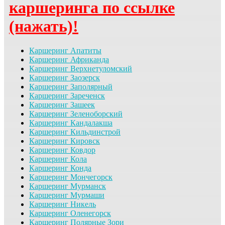
каршеринга по ссылке
(нажать)!
Каршеринг Апатиты
Каршеринг Африканда
Каршеринг Верхнетуломский
Каршеринг Заозерск
Каршеринг Заполярный
Каршеринг Зареченск
Каршеринг Зашеек
Каршеринг Зеленоборский
Каршеринг Кандалакша
Каршеринг Кильдинстрой
Каршеринг Кировск
Каршеринг Ковдор
Каршеринг Кола
Каршеринг Конда
Каршеринг Мончегорск
Каршеринг Мурманск
Каршеринг Мурмаши
Каршеринг Никель
Каршеринг Оленегорск
Каршеринг Полярные Зори