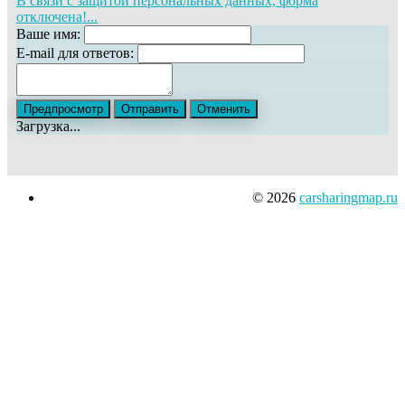
В связи с защитой персональных данных, форма
отключена!...
Ваше имя:
E-mail для ответов:
Загрузка...
© 2026
carsharingmap.ru