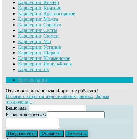
Каршеринг Кизнер
Каршеринг Киясово
Каршеринг Красногорское
Каршеринг Можга
Каршеринг Сарапул
Каршеринг Селты
Каршеринг Сюмси
Каршеринг Ува
Каршеринг Устинов
Каршеринг Шаркан
Каршеринг Юкаменское
Каршеринг Якшур-Бодья
Каршеринг Яр
Комментарии
Отзыв оставить нельзя. Форма не работает!
В связи с защитой персональных данных, форма
отключена!...
Ваше имя:
E-mail для ответов: