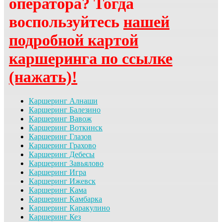
оператора? Тогда
воспользуйтесь
нашей
подробной картой
каршеринга по ссылке
(нажать)!
Каршеринг Алнаши
Каршеринг Балезино
Каршеринг Вавож
Каршеринг Воткинск
Каршеринг Глазов
Каршеринг Грахово
Каршеринг Дебесы
Каршеринг Завьялово
Каршеринг Игра
Каршеринг Ижевск
Каршеринг Кама
Каршеринг Камбарка
Каршеринг Каракулино
Каршеринг Кез