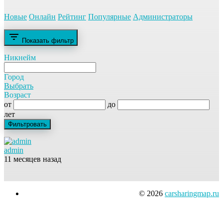
Новые
Онлайн
Рейтинг
Популярные
Администраторы
filter_list
Показать фильтр
Никнейм
Город
Выбрать
Возраст
от
до
лет
admin
11 месяцев назад
© 2026
carsharingmap.ru