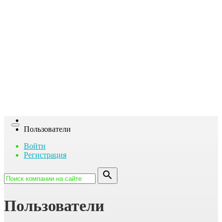
га
Toggle
Пользователи
navigation
Войти
Регистрация
search
Пользователи