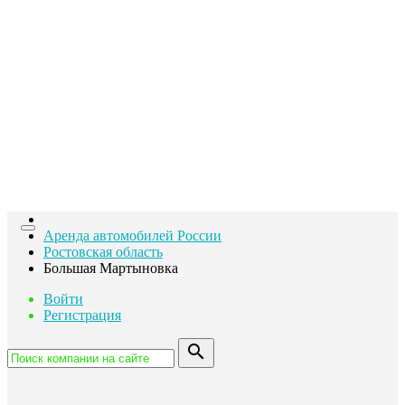
га
Toggle
Аренда автомобилей России
navigation
Ростовская область
Большая Мартыновка
Войти
Регистрация
search