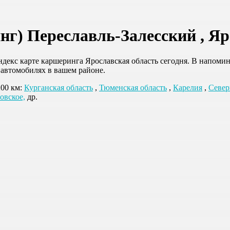
г) Переславль-Залесский , Яр
екс карте каршеринга Ярославская область сегодня. В напомина
 автомобилях в вашем районе.
200 км:
Курганская область
,
Тюменская область
,
Карелия
,
Север
овское,
др.